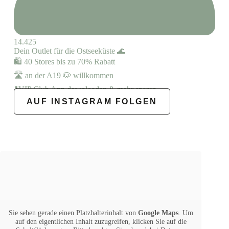
sehr 
freue.
14.425
Aus 
Dein Outlet für die Ostseeküste 🌊
den 
🛍️ 40 Stores bis zu 70% Rabatt
Grund 
🛣️ an der A19 🐶 willkommen
möcht
⬇️VIP Club App downloaden & mehr sparen
e ich 
AUF INSTAGRAM FOLGEN
meine 
Dank
barkei
t zum 
Ausdr
uck 
bringe
n ❤️
🙏
Sie sehen gerade einen Platzhalterinhalt von
Google Maps
. Um
auf den eigentlichen Inhalt zuzugreifen, klicken Sie auf die