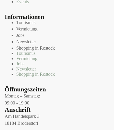
😀. 
Bedür
bissc
Events
Sehr 
fnisse 
en 
angen
einge
enttä
Informationen
ehmes 
gange
scht.
Tourismus
Vermietung
Einka
n. Am 
Fand
Jobs
ufserl
Ende 
n wir 
Newsletter
ebnis.
wurde
für ei
Shopping in Rostock
n alle 
Outl
Tourismus
meine 
d zu 
Vermietung
Jobs
Wüns
Teue
Newsletter
che 
Shopping in Rostock
erfüllt, 
worüb
Öffnungszeiten
er ich 
Montag – Samstag:
mich 
09:00 - 19:00
heute 
Anschrift
noch 
Am Handelspark 3
sehr 
18184 Broderstorf
freue.