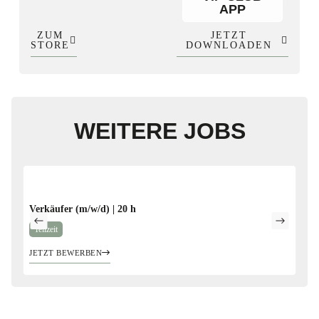
APP
ZUM
JETZT
STORE
DOWNLOADEN
WEITERE JOBS
Verkäufer (m/w/d) | 20 h
Aus
Teilzeit
Mi
JETZT BEWERBEN
JET