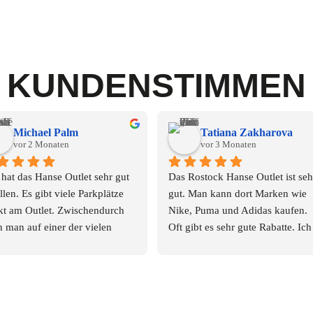
KUNDENSTIMMEN
Michael Palm
Tatiana Zakharova
vor 2 Monaten
vor 3 Monaten
hat das Hanse Outlet sehr gut 
Das Rostock Hanse Outlet ist sehr
llen. Es gibt viele Parkplätze 
gut. Man kann dort Marken wie 
kt am Outlet. Zwischendurch 
Nike, Puma und Adidas kaufen. 
 man auf einer der vielen 
Oft gibt es sehr gute Rabatte. Ich 
gelegenheiten eine kurze 
empfehle dieses Outlet.
pingpause einlegen. Toiletten 
n auch vorhanden und sauber. 
der Kofferraum war voll 😀. 
 angenehmes Einkaufserlebnis.