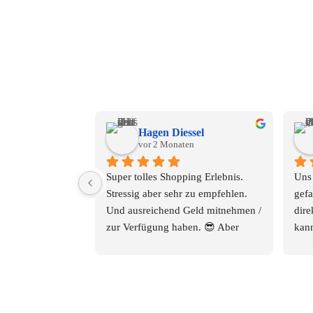
Hagen Diessel
vor 2 Monaten
Super tolles Shopping Erlebnis.
Uns 
Stressig aber sehr zu empfehlen. 
gefa
Und ausreichend Geld mitnehmen / 
dire
zur Verfügung haben. 😎 Aber 
kann
darauf achten, und vor dem 
Sitz
Einkauf, nach Rückgabe bzw 
Shop
Umtausch fragen!!! Ansonsten 
ware
immer wieder gerne.
Und 
Sehr