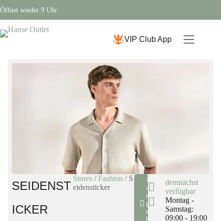
Öffnet wieder 9 Uhr
VIP Club App
Stores
/
Fashion
/
S
1
demnächst
SEIDENST
eidensticker
A
verfügbar
n
Montag -
g
ICKER
Samstag:
e
09:00 - 19:00
b