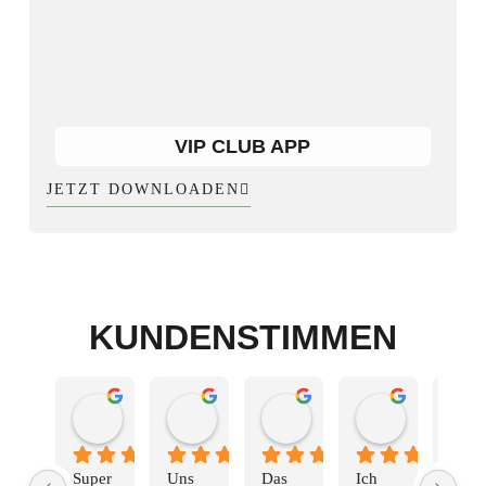
VIP CLUB APP
JETZT DOWNLOADEN
KUNDENSTIMMEN
Hagen Diessel
Michael Palm
Tatiana Zakharova
Dirk Feud
vor 2 Monaten
vor 2 Monaten
vor 3 Monaten
vor 3 Monate
Super 
Uns 
Das 
Ich 
Ware