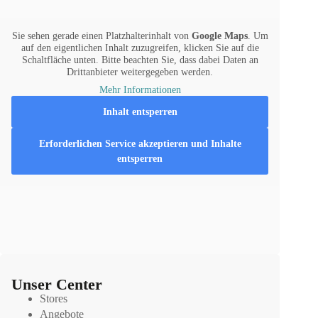
n alle 
Outl
meine 
d zu 
Sie sehen gerade einen Platzhalterinhalt von
Google Maps
. Um
Wüns
Teue
auf den eigentlichen Inhalt zuzugreifen, klicken Sie auf die
Schaltfläche unten. Bitte beachten Sie, dass dabei Daten an
che 
Drittanbieter weitergegeben werden.
erfüllt, 
Mehr Informationen
worüb
Inhalt entsperren
er ich 
mich 
Erforderlichen Service akzeptieren und Inhalte
heute 
entsperren
noch 
sehr 
freue.
Aus 
den 
Grund 
Unser Center
möcht
Stores
e ich 
Angebote