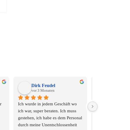
Dirk Feudel
Markus Sc
vor 3 Monaten
vor 4 Monat
 
Ich wurde in jedem Geschäft wo 
Waren das erste Mal
ich war, super beraten. Ich muss 
Geschäfte. Für jed
gestehen, ich habe es dem Personal 
durch meine Unentschlossenheit 
Personal in alles Fi