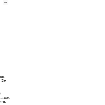
enz
 Die
s
r immer
sen,