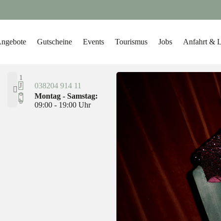
ngebote
Gutscheine
Events
Tourismus
Jobs
Anfahrt & 
1
038204 914 11
J
o
Montag - Samstag:
b
09:00 - 19:00 Uhr