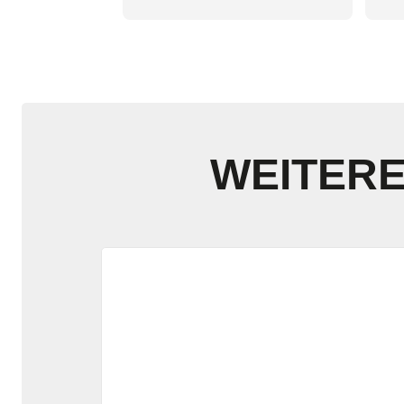
darauf achten, und vor dem 
Sitz
Einkauf, nach Rückgabe bzw 
Shop
Umtausch fragen!!! Ansonsten 
ware
immer wieder gerne.
Und 
Sehr
WEITERE