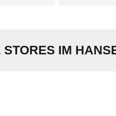
gelegenheiten eine kurze 
empfehle dieses Outlet.
pingpause einlegen. Toiletten 
n auch vorhanden und sauber. 
der Kofferraum war voll 😀. 
 angenehmes Einkaufserlebnis.
 STORES IM HANS