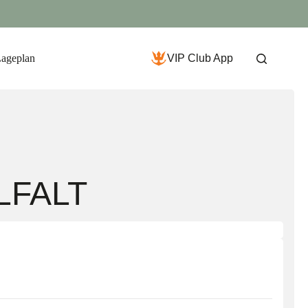
Lageplan
VIP Club App
FALT