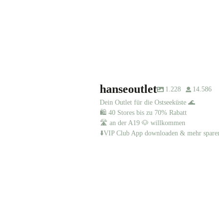
Sehr
hanseoutlet
1.228
14.586
Dein Outlet für die Ostseeküste 🌊
🛍️ 40 Stores bis zu 70% Rabatt
🛣️ an der A19 🐶 willkommen
⬇️VIP Club App downloaden & mehr spare