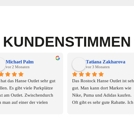
KUNDENSTIMMEN
Michael Palm
Tatiana Zakharova
vor 2 Monaten
vor 3 Monaten
hat das Hanse Outlet sehr gut 
Das Rostock Hanse Outlet ist sehr
llen. Es gibt viele Parkplätze 
gut. Man kann dort Marken wie 
kt am Outlet. Zwischendurch 
Nike, Puma und Adidas kaufen. 
 man auf einer der vielen 
Oft gibt es sehr gute Rabatte. Ich 
gelegenheiten eine kurze 
empfehle dieses Outlet.
pingpause einlegen. Toiletten 
n auch vorhanden und sauber. 
der Kofferraum war voll 😀. 