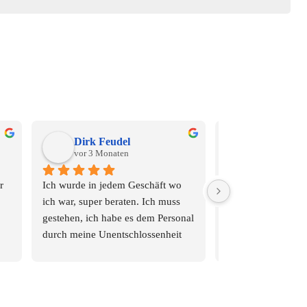
Dirk Feudel
Markus Sc
vor 3 Monaten
vor 4 Monat
 
Ich wurde in jedem Geschäft wo 
Waren das erste Mal
ich war, super beraten. Ich muss 
Geschäfte. Für jed
gestehen, ich habe es dem Personal 
durch meine Unentschlossenheit 
Personal in alles Fi
nicht so einfach gemacht. Dennoch 
Freundlich Wenn ic
blieben sie freundlich und haben 
Rostock Feierabe
mich als Menschen wahr 
komme wir  gerne 
genommen und sind auf meine 
Die Preise waren ok