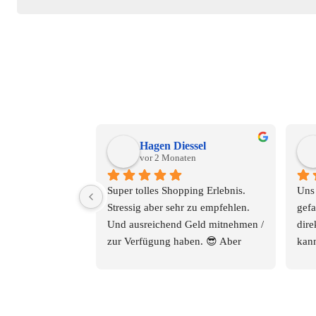
Hagen Diessel
vor 2 Monaten
Super tolles Shopping Erlebnis.
Uns 
Stressig aber sehr zu empfehlen. 
gefa
Und ausreichend Geld mitnehmen / 
dire
zur Verfügung haben. 😎 Aber 
kann
darauf achten, und vor dem 
Sitz
Einkauf, nach Rückgabe bzw 
Shop
Umtausch fragen!!! Ansonsten 
ware
immer wieder gerne.
Und 